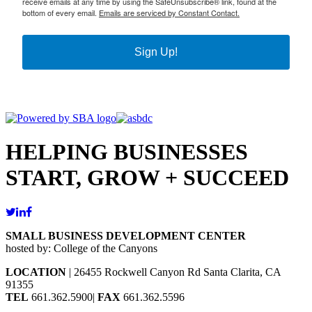
receive emails at any time by using the SafeUnsubscribe® link, found at the
bottom of every email.
Emails are serviced by Constant Contact.
Sign Up!
HELPING BUSINESSES
START, GROW + SUCCEED
SMALL BUSINESS DEVELOPMENT CENTER
hosted by: College of the Canyons
LOCATION
| 26455 Rockwell Canyon Rd Santa Clarita, CA
91355
TEL
661.362.5900|
FAX
661.362.5596